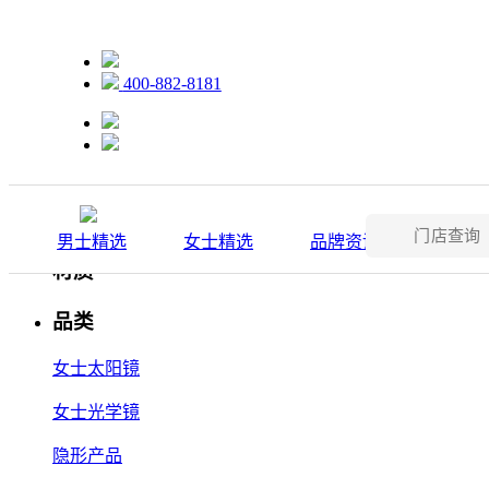
品类
400-882-8181
男士太阳镜
男士光学镜
隐形产品
款式
男士精选
女士精选
品牌资讯
维权公
材质
品类
女士太阳镜
女士光学镜
隐形产品