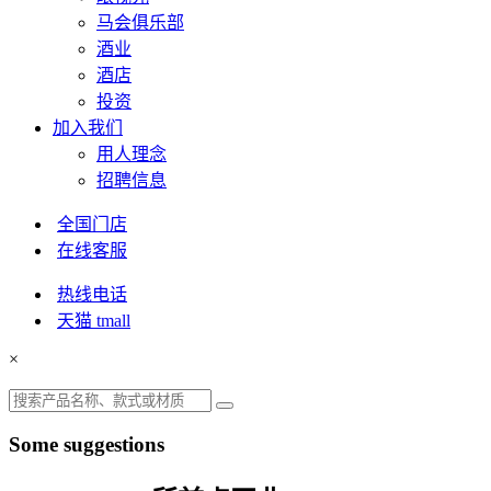
马会俱乐部
酒业
酒店
投资
加入我们
用人理念
招聘信息
全国门店
在线客服
热线电话
天猫 tmall
×
Some suggestions