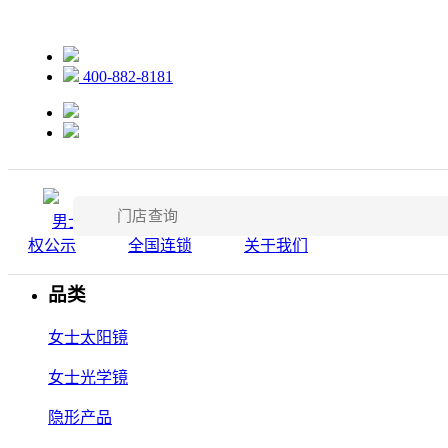
品类
400-882-8181
男士太阳镜
男士光学镜
隐形产品
款式
男士精选
女士精选
品牌资讯
维
权公示
全国连锁
关于我们
材质
品类
女士太阳镜
女士光学镜
隐形产品