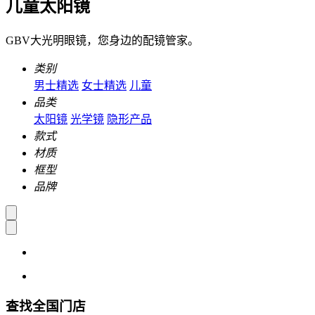
儿童太阳镜
GBV大光明眼镜，您身边的配镜管家。
类别
男士精选
女士精选
儿童
品类
太阳镜
光学镜
隐形产品
款式
材质
框型
品牌
查找全国门店